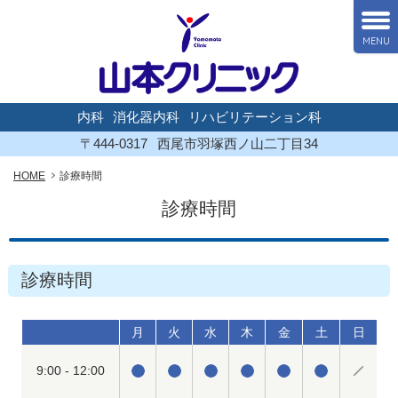
MENU
内科
消化器内科
リハビリテーション科
〒444-0317
西尾市羽塚西ノ山二丁目34
HOME
診療時間
診療時間
診療時間
月
火
水
木
金
土
日
9:00 - 12:00